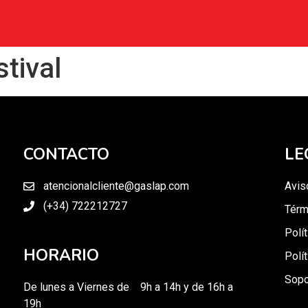
stival
CONTACTO
LE
atencionalcliente@gaslap.com
Avis
(+34) 722212727
Térm
Polí
HORARIO
Polí
Sopo
De lunes a Viernes de 9h a 14h y de 16h a
19h