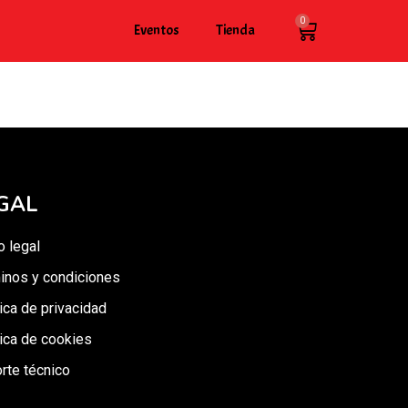
0
Eventos
Tienda
GAL
o legal
inos y condiciones
tica de privacidad
tica de cookies
rte técnico