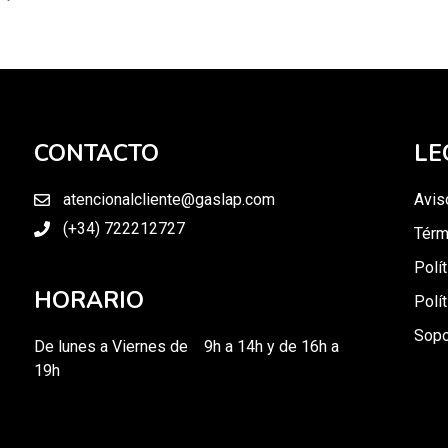
CONTACTO
LE
atencionalcliente@gaslap.com
Avis
(+34) 722212727
Térm
Polí
HORARIO
Polí
Sopo
De lunes a Viernes de 9h a 14h y de 16h a
19h