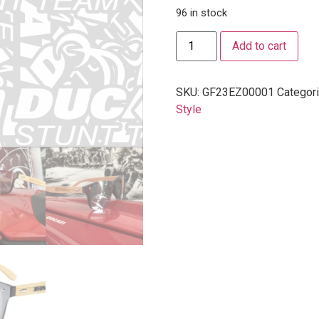
96 in stock
Add to cart
SKU:
GF23EZ00001
Categor
Style