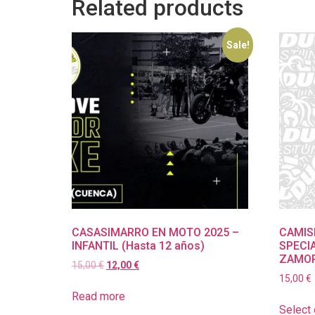
Related products
Sale!
CASASIMARRO EN MOTO 2025 –
CAMIS
INFANTIL (Hasta 12 años)
SPECIA
ZAMO
15,00
€
12,00
€
15,00
€
Read more
Select 