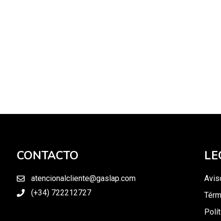
CONTACTO
LE
atencionalcliente@gaslap.com
Avis
(+34) 722212727
Térm
Polí